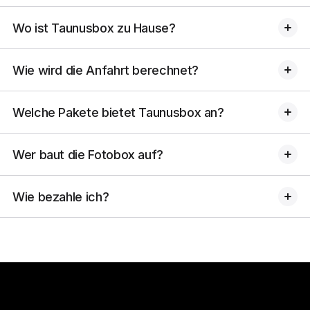
Wo ist Taunusbox zu Hause?
Wir sind in Hünstetten-Limbach (65510) im Rheingau-Taunus-
Wie wird die Anfahrt berechnet?
Kreis zu Hause — zentral für den gesamten Taunus und das
Rhein-Main-Gebiet.
Die Anfahrt berechnen wir mit 0,50 € pro Kilometer für Hin- und
Welche Pakete bietet Taunusbox an?
Rückfahrt ab Hünstetten-Limbach. Den genauen Betrag siehst
du transparent in deinem persönlichen Angebot.
Das Basic-Paket (DSLR, Studio-Blitz, Online-Galerie) und das
Wer baut die Fotobox auf?
Premium-Paket inkl. Fotodrucker mit 400 Sofortausdrucken. Die
aktuellen Paketpreise findest du auf der Startseite unter Pakete.
Wir bauen selbst auf — ca. 45–60 Minuten vor Event-Beginn sind
Wie bezahle ich?
wir bei dir vor Ort. Du musst nichts machen.
Per Rechnung nach dem Event — keine Vorauszahlung.