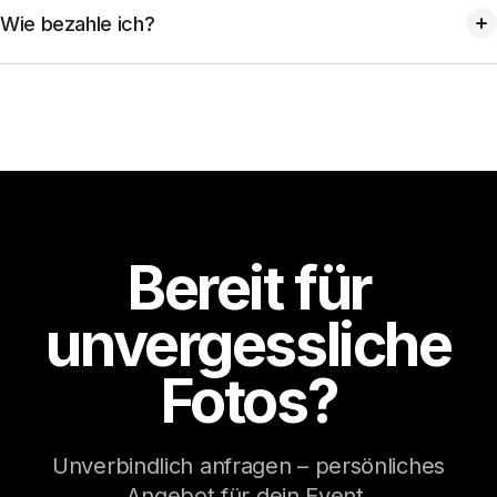
Einweihung. Schick uns einfach deine Wünsche.
Wie bezahle ich?
Per Rechnung nach dem Event, keine Vorauszahlung.
Bereit für
unvergessliche
Fotos?
Unverbindlich anfragen – persönliches
Angebot für dein Event.